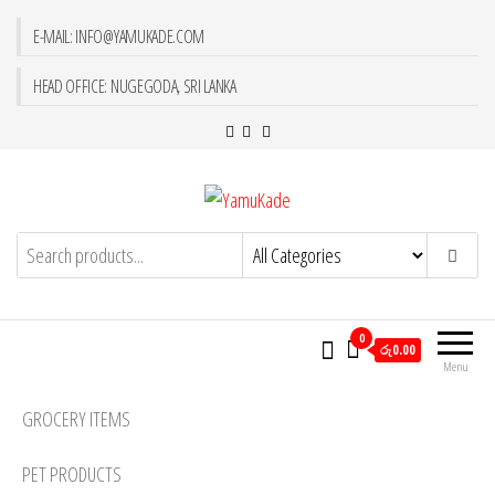
E-MAIL: INFO@YAMUKADE.COM
HEAD OFFICE: NUGEGODA, SRI LANKA
YamuKade
0
රු0.00
Menu
GROCERY ITEMS
PET PRODUCTS