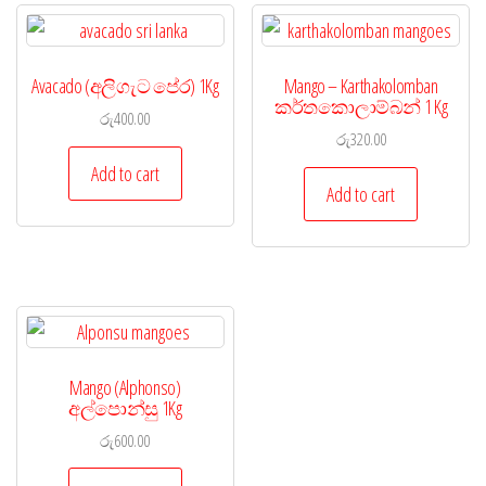
Avacado (අලිගැට පේර) 1Kg
Mango – Karthakolomban
කර්තකොලාම්බන් 1 Kg
රු
400.00
රු
320.00
Add to cart
Add to cart
Mango (Alphonso)
අල්පොන්සු 1Kg
රු
600.00