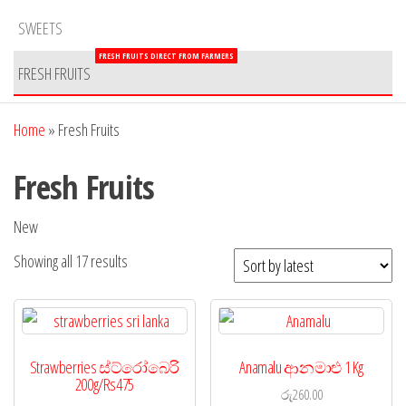
SWEETS
FRESH FRUITS DIRECT FROM FARMERS
FRESH FRUITS
Home
»
Fresh Fruits
Fresh Fruits
New
Showing all 17 results
Strawberries ස්ට්රෝබෙරි
Anamalu ආනමාළු 1 Kg
200g/Rs475
රු
260.00