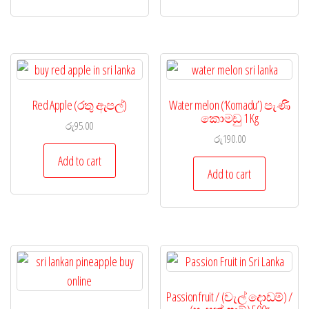
Red Apple (රතු ඇපල්)
Water melon (‘Komadu’) පැණි
කොමඩු 1 Kg
රු
95.00
රු
190.00
Add to cart
Add to cart
Passion fruit / (වැල් දොඩම්) /